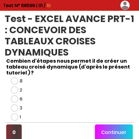
Test N° 58599 |
01 /
10
Test - EXCEL AVANCE PRT-1
: CONCEVOIR DES
TABLEAUX CROISES
DYNAMIQUES
Combien d'étapes nous permet il de créer un
tableau croisé dynamique (d'après le présent
tutoriel ) ?
8
2
6
3
1
0
Continuer